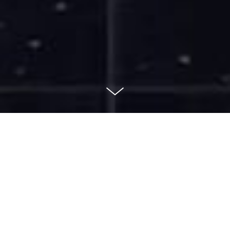
Desde sua primeira ocupação, a
sede do museu.xyz apresenta a
coleção de criptoarte